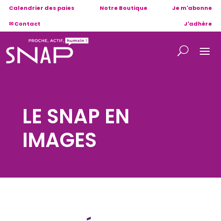
Calendrier des paies
Notre Boutique
Je m'abonne
✉ Contact
J'adhère
LE SNAP EN
IMAGES