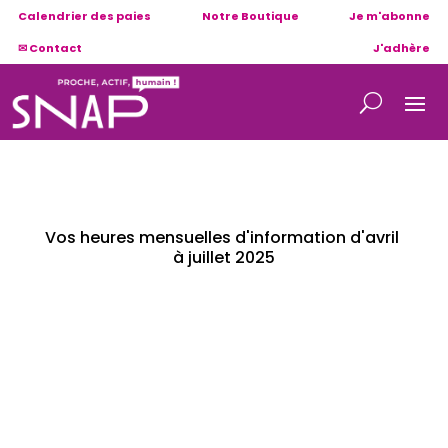
Calendrier des paies
Notre Boutique
Je m'abonne
✉ Contact
J'adhère
Vos heures mensuelles d'information d'avril 
à juillet 2025
Veuillez trouver ci-contre le planning des
heures mensuelles d’information ainsi que
le mode d’inscription pour participer.
Le SNAP-ARA, le syndicat d’entreprise à