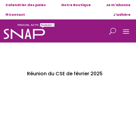
Calendrier des paies
Notre Boutique
Je m'abonne
✉ Contact
J'adhère
Réunion du CSE de février 2025
Vous trouverez , ci-contre, la synthèse
SNAP suite au dernier CSE.
Bonne lecture !